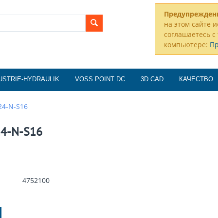
Предупрежден
на этом сайте и
соглашаетесь с 
компьютере:
П
USTRIE-HYDRAULIK
VOSS POINT DC
3D CAD
КАЧЕСТВО
24-N-S16
24-N-S16
4752100