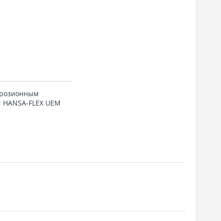
оррозионным
S; HANSA-FLEX UEM