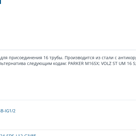
5 для присоединения 16 трубы. Производится из стали с антик
альтернатива следующим кодам: PARKER M16SX; VOLZ ST UM 16 
B-IG1/2
24-SDS-L12-G3/8E