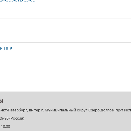
E-L8-P
ТЫ
Санкт-Петербург, вн.тер.г. Муниципальный округ Озеро Долгое, пр-т Испыт
-09-95 (Россия)
 18.00