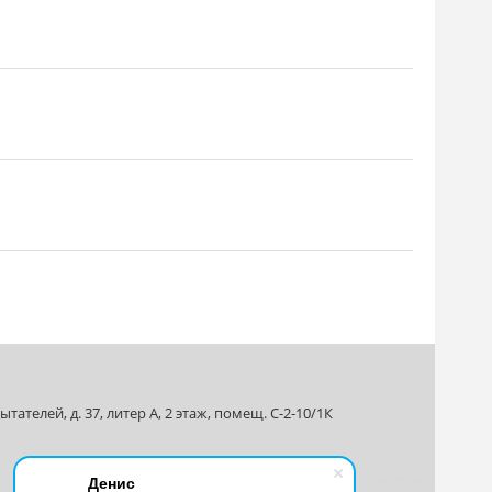
ателей, д. 37, литер А, 2 этаж, помещ. С-2-10/1К
Денис