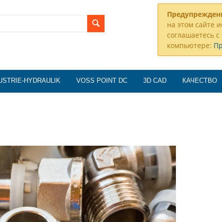
Предупрежден
на этом сайте и
соглашаетесь с 
компьютере:
П
USTRIE-HYDRAULIK
VOSS POINT DC
3D CAD
КАЧЕСТВО