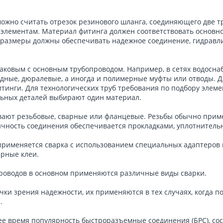
ожно считать отрезок резинового шланга, соединяющего две т
элементам. Материал фитинга должен соответствовать основн
 размеры должны обеспечивать надежное соединение, гидравл
аковым с основным трубопроводом. Например, в сетях водосна
едные, дюралевые, а иногда и полимерные муфты или отводы. 
тинги. Для технологических труб требования по подбору элеме
ельных деталей выбирают один материал.
вают резьбовые, сварные или фланцевые. Резьбы обычно прим
ичность соединения обеспечивается прокладками, уплотнитель
применяется сварка с использованием специальных адаптеров 
рные клеи.
роводов в основном применяются различные виды сварки.
ки зрения надежности, их применяются в тех случаях, когда п
.
е время популярность быстроразъемные соединения (БРС), со