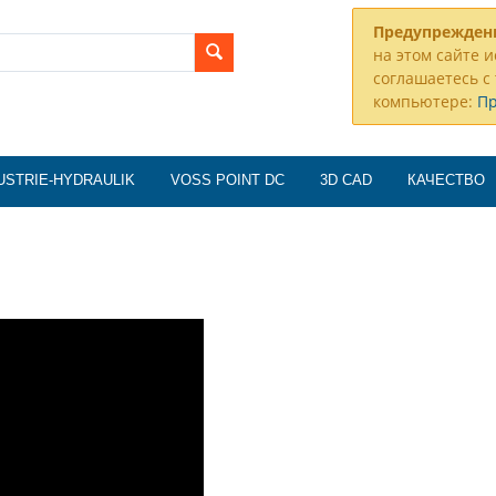
Предупрежден
на этом сайте и
соглашаетесь с 
компьютере:
П
USTRIE-HYDRAULIK
VOSS POINT DC
3D CAD
КАЧЕСТВО