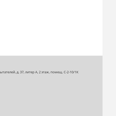
ателей, д. 37, литер А, 2 этаж, помещ. С-2-10/1К