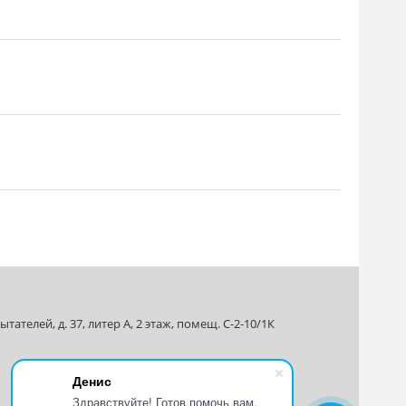
ателей, д. 37, литер А, 2 этаж, помещ. С-2-10/1К
Денис
Здравствуйте! Готов помочь вам.