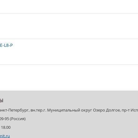
E-L8-P
ТЫ
Санкт-Петербург, вн.тер.г. Муниципальный округ Озеро Долгое, пр-т Испыт
-09-95 (Россия)
 18.00
nit.ru