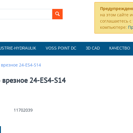
Предупрежден
на этом сайте и
соглашаетесь с 
компьютере:
П
USTRIE-HYDRAULIK
VOSS POINT DC
3D CAD
КАЧЕСТВО
 врезное 24-ES4-S14
 врезное 24-ES4-S14
11702039