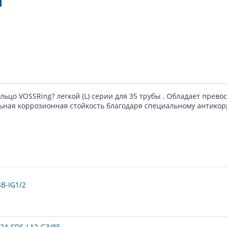
ьцо VOSSRing? легкой (L) серии для 35 трубы . Обладает прев
ьная коррозионная стойкость благодаря специальному антико
B-IG1/2
24-SDS-L12-G3/8E