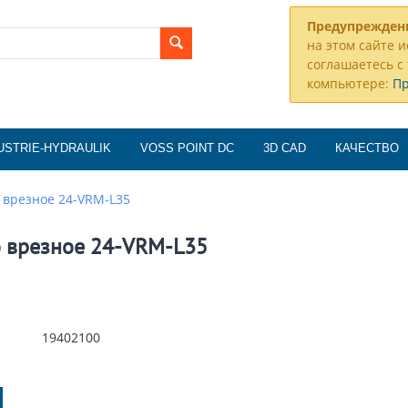
Предупрежден
на этом сайте и
соглашаетесь с 
компьютере:
П
USTRIE-HYDRAULIK
VOSS POINT DC
3D CAD
КАЧЕСТВО
 врезное 24-VRM-L35
 врезное 24-VRM-L35
19402100