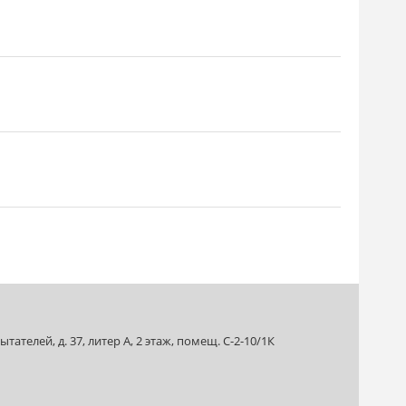
ателей, д. 37, литер А, 2 этаж, помещ. С-2-10/1К