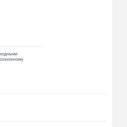
осходными
ррозионному