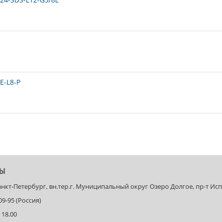
E-L8-P
ТЫ
Санкт-Петербург, вн.тер.г. Муниципальный округ Озеро Долгое, пр-т Испыт
-09-95 (Россия)
 18.00