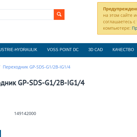
Предупрежден
на этом сайте и
соглашаетесь с 
компьютере:
П
USTRIE-HYDRAULIK
VOSS POINT DC
3D CAD
КАЧЕСТВО
/
Переходник GP-SDS-G1/2B-IG1/4
дник GP-SDS-G1/2B-IG1/4
149142000