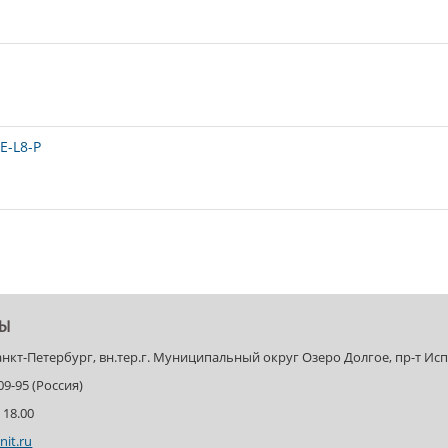
E-L8-P
ТЫ
Санкт-Петербург, вн.тер.г. Муниципальный округ Озеро Долгое, пр-т Испыт
-09-95 (Россия)
 18.00
nit.ru