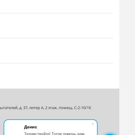
ателей, д. 37, литер А, 2 этаж, помещ. С-2-10/1К
Денис
Здравствуйте! Готов помочь вам.