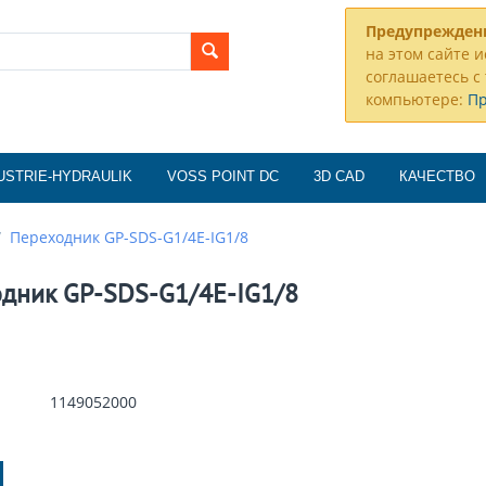
Предупрежден
на этом сайте и
соглашаетесь с 
компьютере:
П
USTRIE-HYDRAULIK
VOSS POINT DC
3D CAD
КАЧЕСТВО
/
Переходник GP-SDS-G1/4E-IG1/8
дник GP-SDS-G1/4E-IG1/8
1149052000