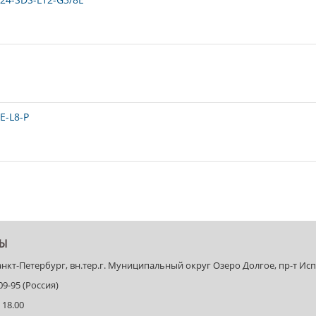
E-L8-P
ТЫ
Санкт-Петербург, вн.тер.г. Муниципальный округ Озеро Долгое, пр-т Испыт
-09-95 (Россия)
 18.00