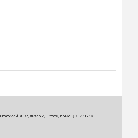
ателей, д. 37, литер А, 2 этаж, помещ. С-2-10/1К