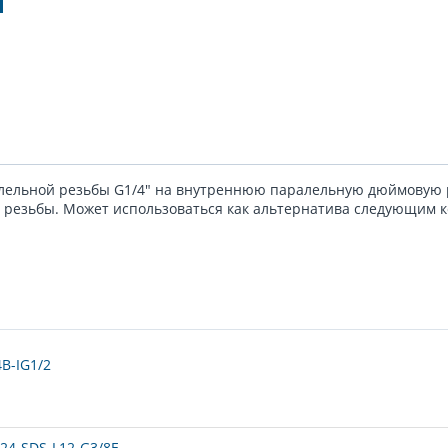
ельной резьбы G1/4" на внутреннюю паралельную дюймовую р
резьбы. Может использоваться как альтернатива следующим к
B-IG1/2
24-SDS-L12-G3/8E