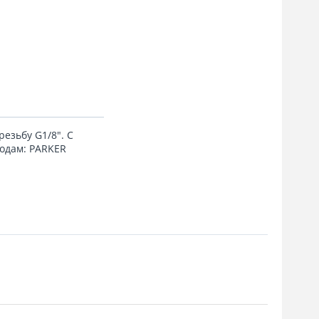
езьбу G1/8". C
одам: PARKER