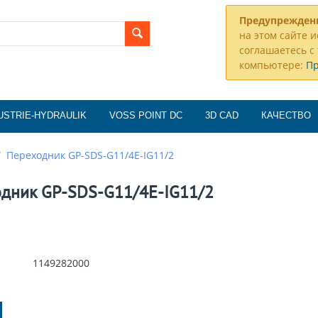
Предупрежден
на этом сайте и
соглашаетесь с 
компьютере:
П
USTRIE-HYDRAULIK
VOSS POINT DC
3D CAD
КАЧЕСТВО
/
Переходник GP-SDS-G11/4E-IG11/2
дник GP-SDS-G11/4E-IG11/2
1149282000