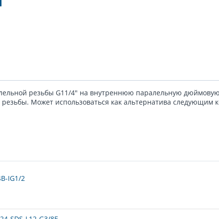
ельной резьбы G11/4" на внутреннюю паралельную дюймовую 
резьбы. Может использоваться как альтернатива следующим к
B-IG1/2
24-SDS-L12-G3/8E