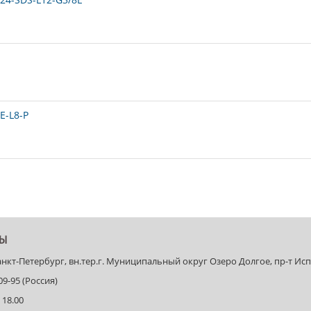
E-L8-P
ТЫ
Санкт-Петербург, вн.тер.г. Муниципальный округ Озеро Долгое, пр-т Испыт
-09-95 (Россия)
 18.00