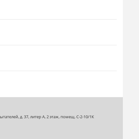
ателей, д. 37, литер А, 2 этаж, помещ. С-2-10/1К