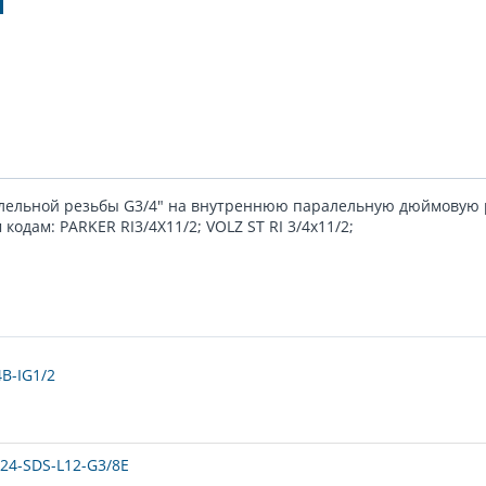
лельной резьбы G3/4" на внутреннюю паралельную дюймовую р
дам: PARKER RI3/4X11/2; VOLZ ST RI 3/4x11/2;
B-IG1/2
24-SDS-L12-G3/8E