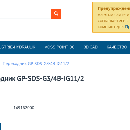
Предупрежден
на этом сайте и
соглашаетесь с 
компьютере:
П
USTRIE-HYDRAULIK
VOSS POINT DC
3D CAD
КАЧЕСТВО
/
Переходник GP-SDS-G3/4B-IG11/2
дник GP-SDS-G3/4B-IG11/2
149162000