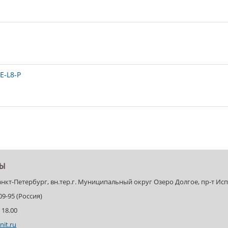
E-L8-P
ТЫ
Санкт-Петербург, вн.тер.г. Муниципальный округ Озеро Долгое, пр-т Испыт
-09-95 (Россия)
 18.00
nit.ru