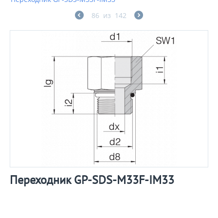
86
из
142
Переходник GP-SDS-M33F-IM33