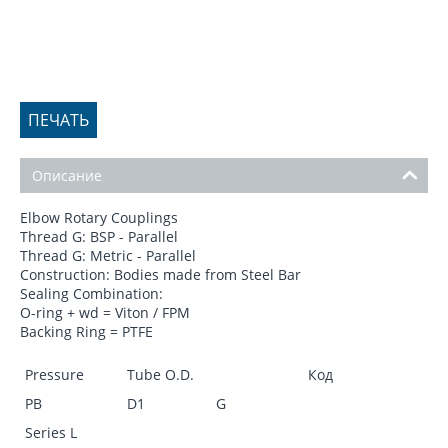
ПЕЧАТЬ
Описание
Elbow Rotary Couplings
Thread G: BSP - Parallel
Thread G: Metric - Parallel
Construction: Bodies made from Steel Bar
Sealing Combination:
O-ring + wd = Viton / FPM
Backing Ring = PTFE
Pressure
Tube O.D.
Код
PB
D1
G
Series L