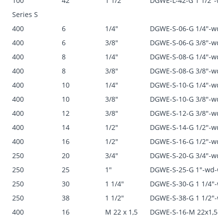
100
42
1 1/2"
DGWE-L-42-G 1 1/2
Series S
400
6
1/4"
DGWE-S-06-G 1/4"-
400
6
3/8"
DGWE-S-06-G 3/8"-
400
8
1/4"
DGWE-S-08-G 1/4"-
400
8
3/8"
DGWE-S-08-G 3/8"-
400
10
1/4"
DGWE-S-10-G 1/4"-
400
10
3/8"
DGWE-S-10-G 3/8"-
400
12
3/8"
DGWE-S-12-G 3/8"-
400
14
1/2"
DGWE-S-14-G 1/2"-
400
16
1/2"
DGWE-S-16-G 1/2"-
250
20
3/4"
DGWE-S-20-G 3/4"-
250
25
1"
DGWE-S-25-G 1"-wd
250
30
1 1/4"
DGWE-S-30-G 1 1/4
250
38
1 1/2"
DGWE-S-38-G 1 1/2
400
16
M 22 x 1,5
DGWE-S-16-M 22x1,