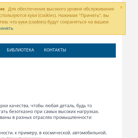
×
ие
Для обеспечения высокого уровня обслуживания
8 (800) 301-09-95
спользуются куки (cookies). Нажимая "Принять", вы
тем, что куки (cookies) будут сохраняться на вашем
info@vossunit.ru
ринять
БИБЛИОТЕКА
КОНТАКТЫ
ки качества, чтобы любая деталь, будь то
ать безотказно при самых высоких нагрузках.
бованы в разных отраслях промышленности
сти, к примеру, в космической, автомобильной,