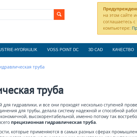
Предупрежден
на этом сайте и
соглашаетесь с 
компьютере:
П
USTRIE-HYDRAULIK
VOSS POINT DC
3D CAD
КАЧЕСТВО
идравлическая труба
ческая труба
для гидравлики, и все они проходят несколько ступеней провер
нения для трубы, делала систему надежной и способной работ
 экономичной, высокорентабельной, именно потому так востре
всего
прецизионная гидравлическая труба
.
сти, которые применяются в самых разных сферах промышленно