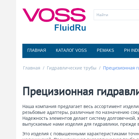
ГЛАВНАЯ
КАТАЛОГ VOSS
PEMAKS
PH IND
Главная
/
Гидравлические трубы
/
Прецизионная г
Прецизионная гидравли
Наша компания предлагает весь ассортимент изделий 
резьбовые адаптеры, различные по назначению соеди
Надежность элементов делает систему долговечной,
выпускаемые нами изделия для гидравлики, прежде 
Это изделия с повышенными характеристиками точно