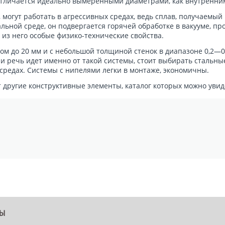
тличается идеально вымеренными диаметрами, как внутренним
, могут работать в агрессивных средах, ведь сплав, получаемы
льной среде, он подвергается горячей обработке в вакууме, пр
 из него особые физико-технические свойства.
м до 20 мм и с небольшой толщиной стенок в диапазоне 0,2—
ли речь идет именно от такой системы, стоит выбирать стальн
средах. Системы с нипелями легки в монтаже, экономичны.
 другие конструктивные элементы, каталог которых можно уви
ТЫ