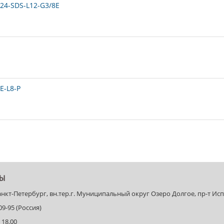
24-SDS-L12-G3/8E
E-L8-P
ТЫ
Санкт-Петербург, вн.тер.г. Муниципальный округ Озеро Долгое, пр-т Испыт
-09-95 (Россия)
 18.00