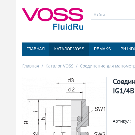
ГЛАВНАЯ
КАТАЛОГ VOSS
PEMAKS
PH IND
Главная
/
Каталог VOSS
/
Соединение для маномет
Соедин
IG1/4B
Артикул: