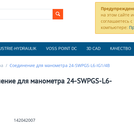
Предупрежден
на этом сайте и
соглашаетесь с 
компьютере:
П
USTRIE-HYDRAULIK
VOSS POINT DC
3D CAD
КАЧЕСТВО
ра
/
Соединение для манометра 24-SWPGS-L6-IG1/4B
ение для манометра 24-SWPGS-L6-
142042007