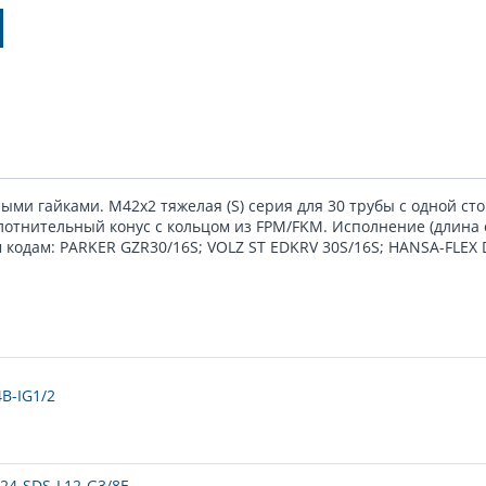
ми гайками. M42x2 тяжелая (S) серия для 30 трубы с одной ст
плотнительный конус с кольцом из FPM/FKM. Исполнение (длина 
кодам: PARKER GZR30/16S; VOLZ ST EDKRV 30S/16S; HANSA-FLEX 
B-IG1/2
24-SDS-L12-G3/8E