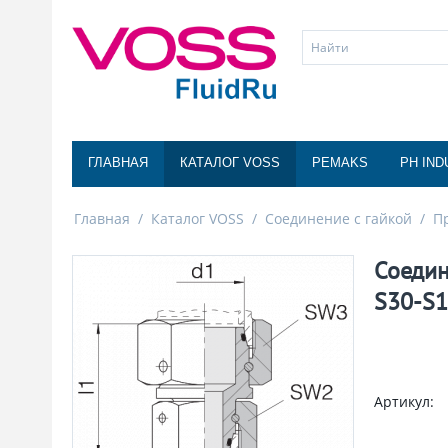
ГЛАВНАЯ
КАТАЛОГ VOSS
PEMAKS
PH IND
Главная
/
Каталог VOSS
/
Соединение с гайкой
/
П
Соедин
S30-S
Артикул: