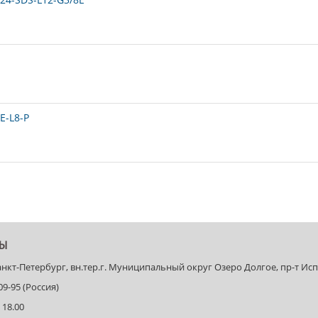
E-L8-P
ТЫ
Санкт-Петербург, вн.тер.г. Муниципальный округ Озеро Долгое, пр-т Испыт
-09-95 (Россия)
 18.00