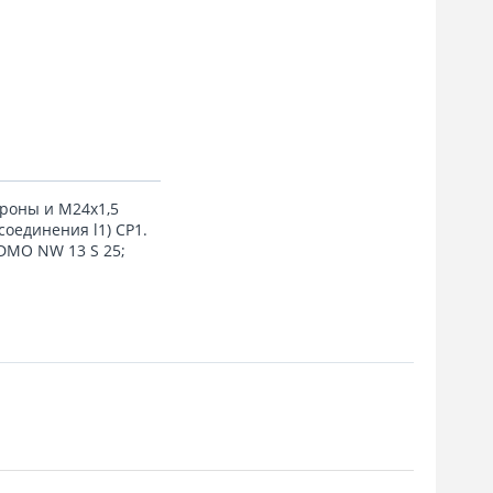
ороны и M24x1,5
соединения l1) CP1.
DMO NW 13 S 25;