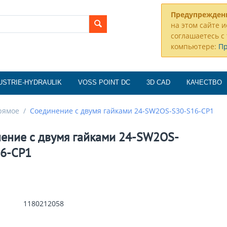
Предупрежден
на этом сайте и
соглашаетесь с 
компьютере:
П
USTRIE-HYDRAULIK
VOSS POINT DC
3D CAD
КАЧЕСТВО
рямое
/
Соединение с двумя гайками 24-SW2OS-S30-S16-CP1
ение с двумя гайками 24-SW2OS-
16-CP1
1180212058