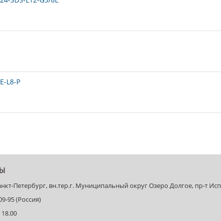
E-L8-P
ТЫ
Санкт-Петербург, вн.тер.г. Муниципальный округ Озеро Долгое, пр-т Испыт
-09-95 (Россия)
 18.00