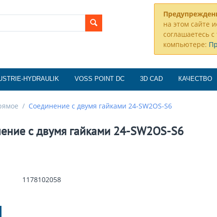
Предупрежден
на этом сайте и
соглашаетесь с 
компьютере:
П
USTRIE-HYDRAULIK
VOSS POINT DC
3D CAD
КАЧЕСТВО
рямое
/
Соединение с двумя гайками 24-SW2OS-S6
ение с двумя гайками 24-SW2OS-S6
1178102058