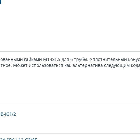
пованными гайками M14x1,5 для 6 трубы. Уплотнительный конус
ртное. Может использоваться как альтернатива следующим кода
B-IG1/2
24-SDS-L12-G3/8E