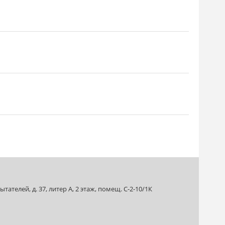
ателей, д. 37, литер А, 2 этаж, помещ. С-2-10/1К