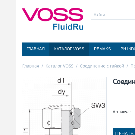
ГЛАВНАЯ
КАТАЛОГ VOSS
PEMAKS
PH IND
Главная
/
Каталог VOSS
/
Соединение с гайкой
/
П
Соедин
Артикул:
ПЕЧАТЬ