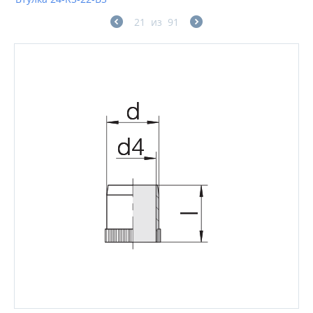
21
из
91