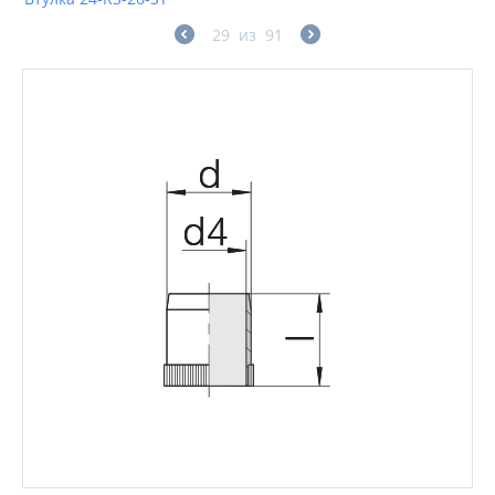
29
из
91