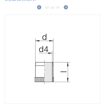
43
из
91