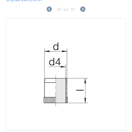
49
из
91