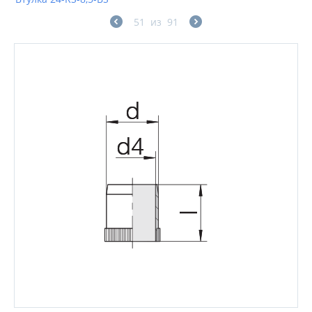
51
из
91