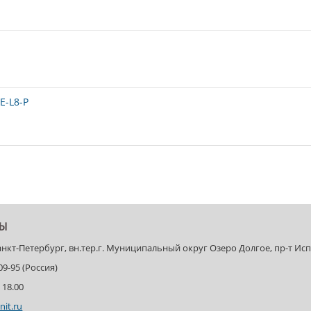
E-L8-P
ТЫ
Санкт-Петербург, вн.тер.г. Муниципальный округ Озеро Долгое, пр-т Испыт
-09-95 (Россия)
 18.00
nit.ru