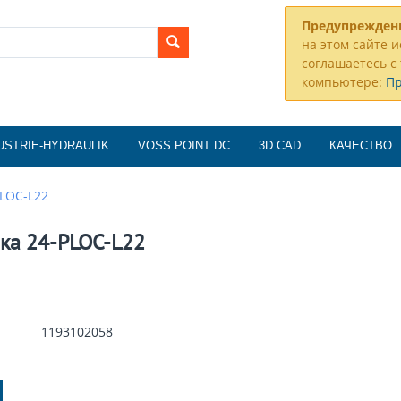
Предупрежден
на этом сайте и
соглашаетесь с 
компьютере:
П
USTRIE-HYDRAULIK
VOSS POINT DC
3D CAD
КАЧЕСТВО
PLOC-L22
ка 24-PLOC-L22
1193102058