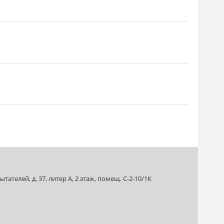
ателей, д. 37, литер А, 2 этаж, помещ. С-2-10/1К