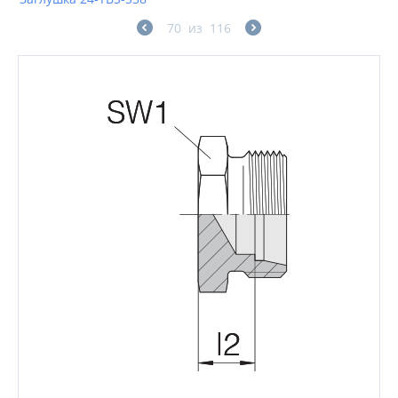
70
из
116