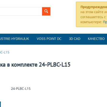
Предупрежден
на этом сайте и
соглашаетесь с 
компьютере:
П
USTRIE-HYDRAULIK
VOSS POINT DC
3D CAD
КАЧЕСТВО
BC-L15
ка в комплекте 24-PLBC-L15
24-PLBC-L15