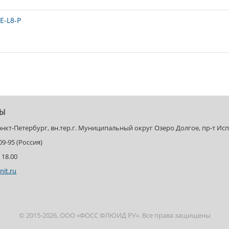
E-L8-P
ТЫ
Санкт-Петербург, вн.тер.г. Муниципальный округ Озеро Долгое, пр-т Испыт
-09-95 (Россия)
 18.00
nit.ru
© 2015-2026, ООО «ФОСС ФЛЮИД РУ». Все права защищены