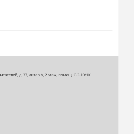
ателей, д. 37, литер А, 2 этаж, помещ. С-2-10/1К