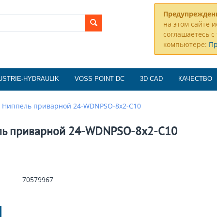
Предупрежден
на этом сайте и
соглашаетесь с 
компьютере:
П
USTRIE-HYDRAULIK
VOSS POINT DC
3D CAD
КАЧЕСТВО
Ниппель приварной 24-WDNPSO-8x2-C10
ль приварной 24-WDNPSO-8x2-C10
70579967