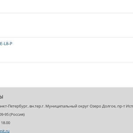
E-L8-P
ТЫ
Санкт-Петербург, вн.тер.г. Муниципальный округ Озеро Долгое, пр-т Испыт
-09-95 (Россия)
 18.00
nit.ru