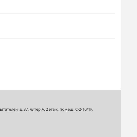
ателей, д. 37, литер А, 2 этаж, помещ. С-2-10/1К