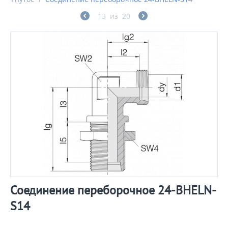
13
из
20
Соединение переборочное 24-BHELN-
S14