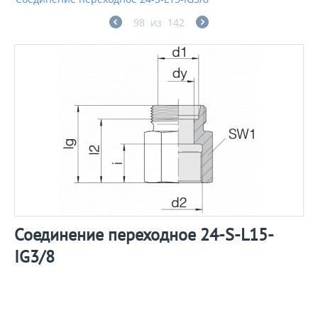
98
из
142
Соединение переходное 24-S-L15-
IG3/8