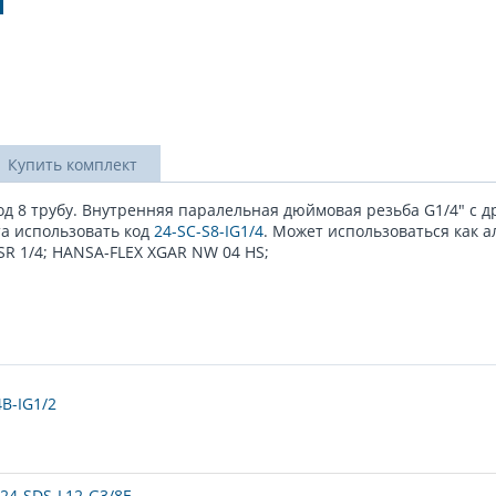
Купить комплект
д 8 трубу. Внутренняя паралельная дюймовая резьба G1/4" с д
та использовать код
24-SC-S8-IG1/4
. Может использоваться как 
SR 1/4; HANSA-FLEX XGAR NW 04 HS;
B-IG1/2
24-SDS-L12-G3/8E