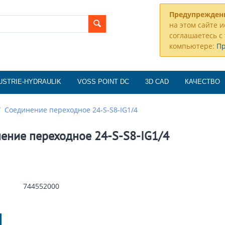
Предупрежден
на этом сайте и
соглашаетесь с 
компьютере:
П
USTRIE-HYDRAULIK
VOSS POINT DC
3D CAD
КАЧЕСТВО
/
Соединение переходное 24-S-S8-IG1/4
ение переходное 24-S-S8-IG1/4
744552000