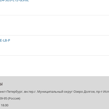
E-L8-P
ТЫ
Санкт-Петербург, вн.тер.г. Муниципальный округ Озеро Долгое, пр-т Испыт
-09-95 (Россия)
 18.00