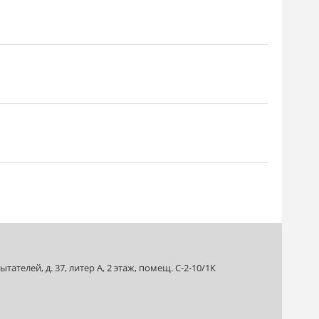
ателей, д. 37, литер А, 2 этаж, помещ. С-2-10/1К