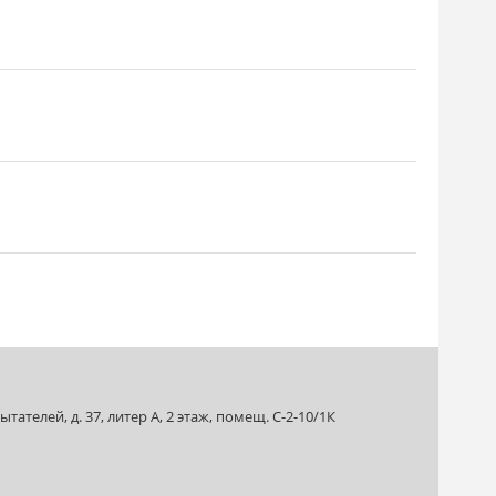
ателей, д. 37, литер А, 2 этаж, помещ. С-2-10/1К