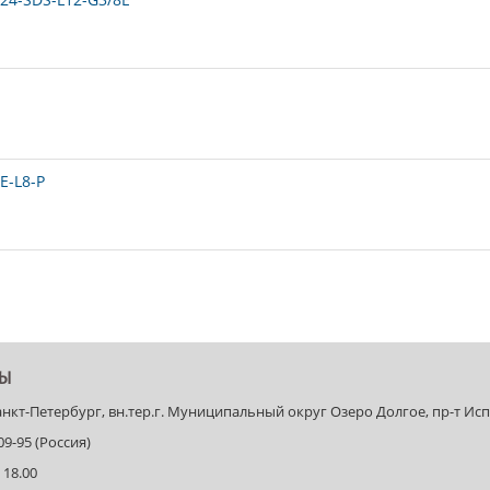
E-L8-P
ТЫ
Санкт-Петербург, вн.тер.г. Муниципальный округ Озеро Долгое, пр-т Испыт
-09-95 (Россия)
 18.00