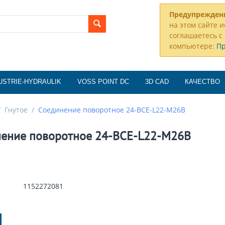
Предупрежден
на этом сайте и
соглашаетесь с 
компьютере:
П
USTRIE-HYDRAULIK
VOSS POINT DC
3D CAD
КАЧЕСТВО
/
Гнутое
/
Соединение поворотное 24-BCE-L22-M26B
ение поворотное 24-BCE-L22-M26B
1152272081