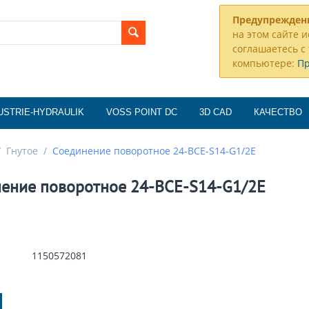
Предупрежден
на этом сайте и
соглашаетесь с 
компьютере:
П
USTRIE-HYDRAULIK
VOSS POINT DC
3D CAD
КАЧЕСТВО
/
Гнутое
/
Соединение поворотное 24-BCE-S14-G1/2E
ение поворотное 24-BCE-S14-G1/2E
1150572081