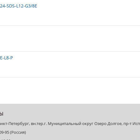
24-SDS-L12-G3/8E
E-L8-P
ТЫ
Санкт-Петербург, вн.тер.г. Муниципальный округ Озеро Долгое, пр-т Испыт
-09-95 (Россия)