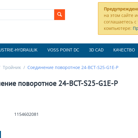
Предупрежден
на этом сайте и
соглашаетесь с 
компьютере:
П
USTRIE-HYDRAULIK
VOSS POINT DC
3D CAD
КАЧЕСТВО
/
Тройник
/
Соединение поворотное 24-BCT-S25-G1E-P
ение поворотное 24-BCT-S25-G1E-P
1154602081