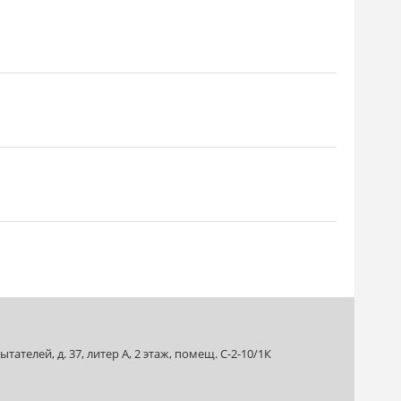
ателей, д. 37, литер А, 2 этаж, помещ. С-2-10/1К