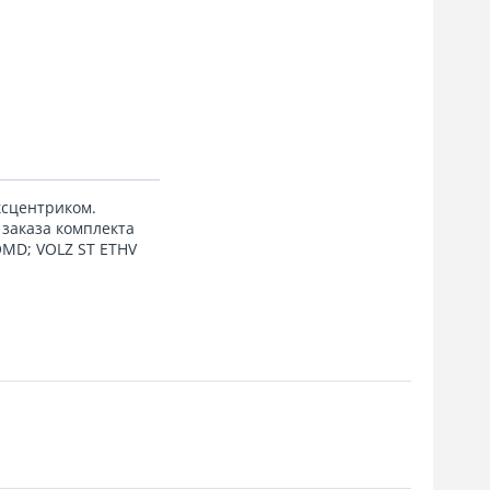
ксцентриком.
 заказа комплекта
OMD; VOLZ ST ETHV