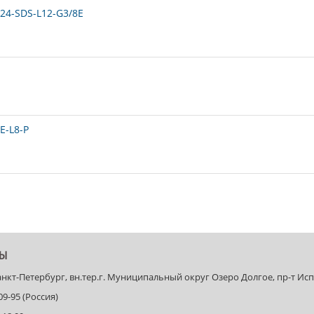
24-SDS-L12-G3/8E
E-L8-P
ТЫ
Санкт-Петербург, вн.тер.г. Муниципальный округ Озеро Долгое, пр-т Испыт
-09-95 (Россия)