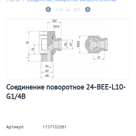
118
из
287
Соединение поворотное 24-BEE-L10-
G1/4B
Артикул:
1157102081