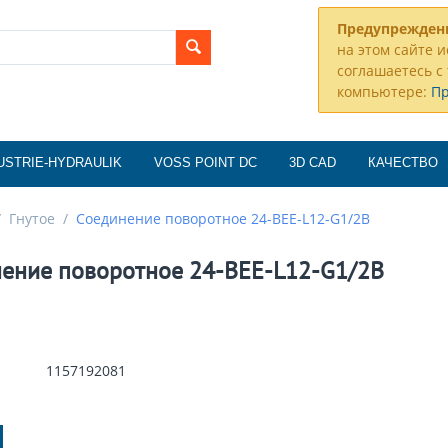
Предупрежден
на этом сайте и
соглашаетесь с 
компьютере:
П
USTRIE-HYDRAULIK
VOSS POINT DC
3D CAD
КАЧЕСТВО
/
Гнутое
/
Соединение поворотное 24-BEE-L12-G1/2B
ение поворотное 24-BEE-L12-G1/2B
1157192081