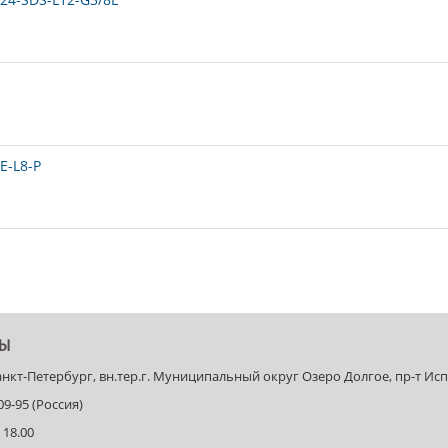
E-L8-P
ТЫ
Санкт-Петербург, вн.тер.г. Муниципальный округ Озеро Долгое, пр-т Испыт
-09-95 (Россия)
 18.00