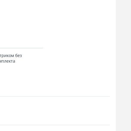
нтриком без
мплекта