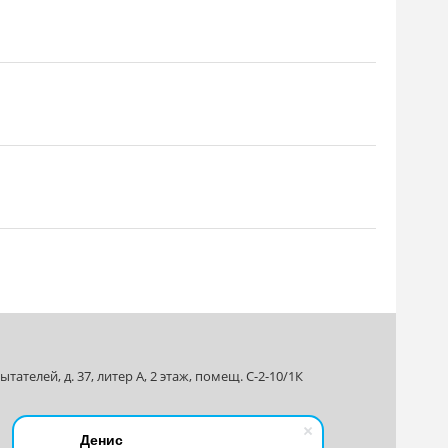
ателей, д. 37, литер А, 2 этаж, помещ. С-2-10/1К
Денис