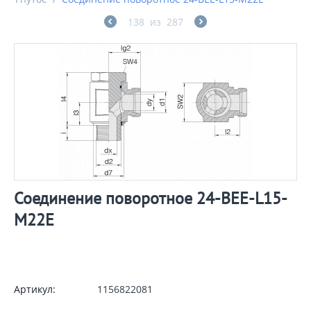
138
из
287
Соединение поворотное 24-BEE-L15-
M22E
Артикул:
1156822081