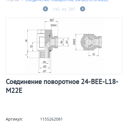
142
из
287
Соединение поворотное 24-BEE-L18-
M22E
Артикул:
1155262081