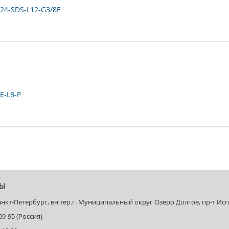
24-SDS-L12-G3/8E
E-L8-P
ТЫ
Санкт-Петербург, вн.тер.г. Муниципальный округ Озеро Долгое, пр-т Испыт
-09-95 (Россия)