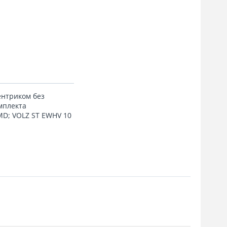
ентриком без
мплекта
D; VOLZ ST EWHV 10