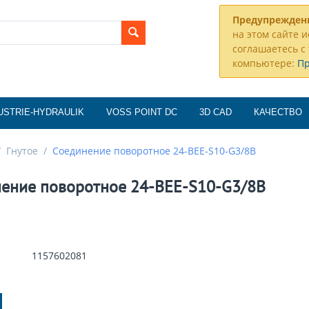
Предупрежден
на этом сайте и
соглашаетесь с 
компьютере:
П
USTRIE-HYDRAULIK
VOSS POINT DC
3D CAD
КАЧЕСТВО
/
Гнутое
/
Соединение поворотное 24-BEE-S10-G3/8B
ение поворотное 24-BEE-S10-G3/8B
1157602081