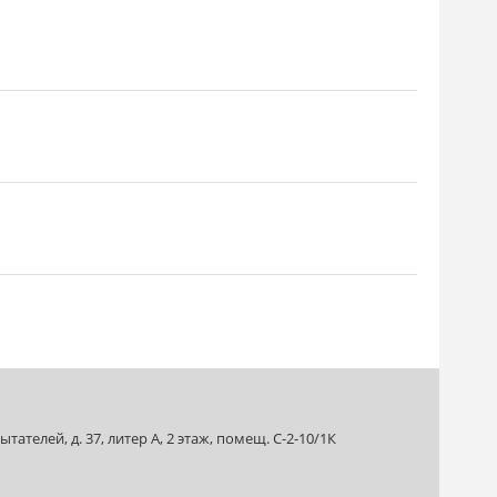
ателей, д. 37, литер А, 2 этаж, помещ. С-2-10/1К