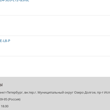
E-L8-P
ТЫ
Санкт-Петербург, вн.тер.г. Муниципальный округ Озеро Долгое, пр-т Испыт
-09-95 (Россия)
 18.00