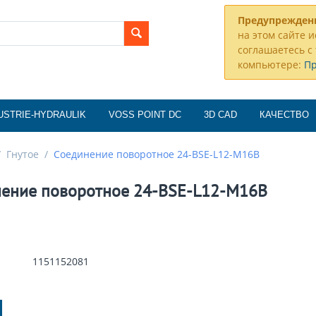
Предупрежден
на этом сайте и
соглашаетесь с 
компьютере:
П
USTRIE-HYDRAULIK
VOSS POINT DC
3D CAD
КАЧЕСТВО
/
Гнутое
/
Соединение поворотное 24-BSE-L12-M16B
ение поворотное 24-BSE-L12-M16B
1151152081