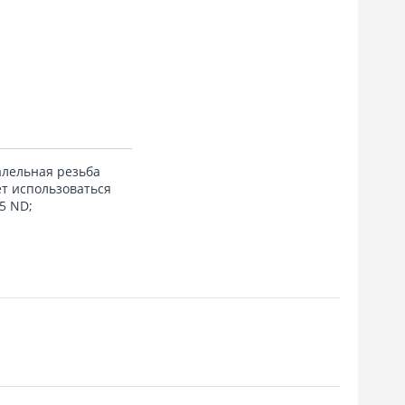
алельная резьба
ет использоваться
5 ND;