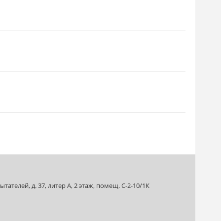
ателей, д. 37, литер А, 2 этаж, помещ. С-2-10/1К