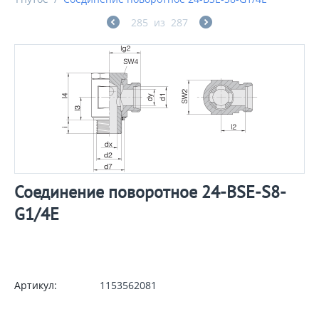
285
из
287
Соединение поворотное 24-BSE-S8-
G1/4E
Артикул:
1153562081