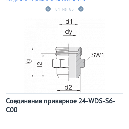
84
из
85
Соединение приварное 24-WDS-S6-
C00