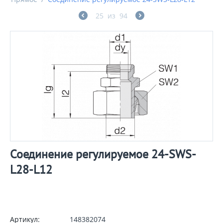
25
из
94
Соединение регулируемое 24-SWS-
L28-L12
Артикул:
148382074