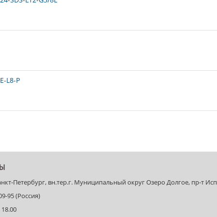
E-L8-P
ТЫ
Санкт-Петербург, вн.тер.г. Муниципальный округ Озеро Долгое, пр-т Испыт
-09-95 (Россия)
 18.00