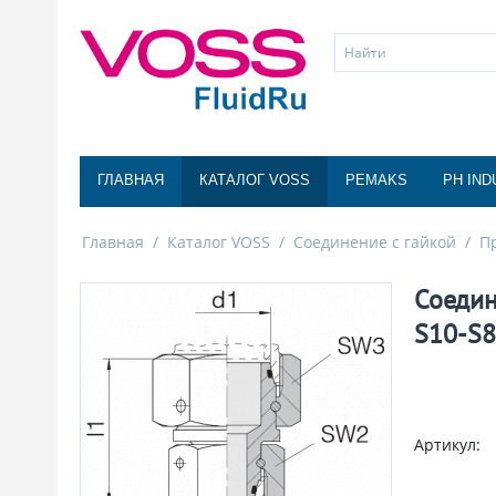
ГЛАВНАЯ
КАТАЛОГ VOSS
PEMAKS
PH IND
Главная
/
Каталог VOSS
/
Соединение с гайкой
/
П
Соедин
S10-S8
Артикул: