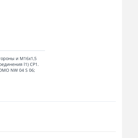
тороны и M16x1,5
оединения l1) CP1.
DMO NW 04 S 06;