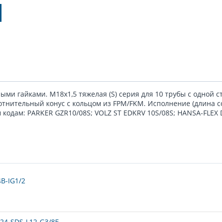
и гайками. M18x1,5 тяжелая (S) серия для 10 трубы с одной с
лотнительный конус с кольцом из FPM/FKM. Исполнение (длина с
кодам: PARKER GZR10/08S; VOLZ ST EDKRV 10S/08S; HANSA-FLEX 
B-IG1/2
24-SDS-L12-G3/8E