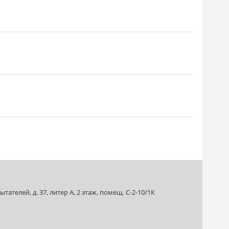
ателей, д. 37, литер А, 2 этаж, помещ. С-2-10/1К