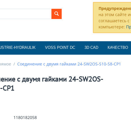
Предупрежден
на этом сайте и
соглашаетесь с 
компьютере:
П
USTRIE-HYDRAULIK
VOSS POINT DC
3D CAD
КАЧЕСТВО
рямое
/
Соединение с двумя гайками 24-SW2OS-S10-S8-CP1
ение с двумя гайками 24-SW2OS-
-CP1
1180182058