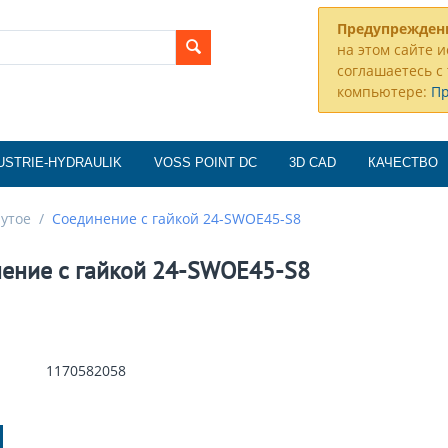
Предупрежден
на этом сайте и
соглашаетесь с 
компьютере:
П
USTRIE-HYDRAULIK
VOSS POINT DC
3D CAD
КАЧЕСТВО
нутое
/
Соединение с гайкой 24-SWOE45-S8
ение с гайкой 24-SWOE45-S8
1170582058