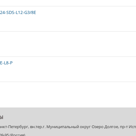
24-SDS-L12-G3/8E
E-L8-P
ТЫ
Санкт-Петербург, вн.тер.г. Муниципальный округ Озеро Долгое, пр-т Испыт
-09-95 (Россия)