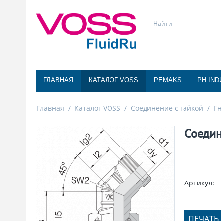
ГЛАВНАЯ
КАТАЛОГ VOSS
PEMAKS
PH IND
Главная
/
Каталог VOSS
/
Соединение с гайкой
/
Г
Соедин
Артикул:
ПЕЧАТЬ