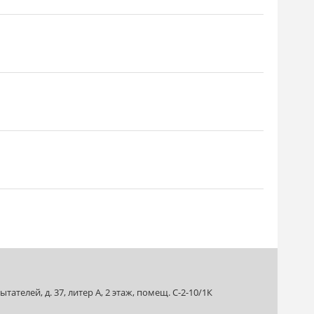
ателей, д. 37, литер А, 2 этаж, помещ. С-2-10/1К