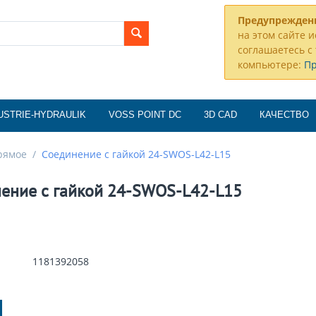
Предупрежден
на этом сайте и
соглашаетесь с 
компьютере:
П
USTRIE-HYDRAULIK
VOSS POINT DC
3D CAD
КАЧЕСТВО
рямое
/
Соединение с гайкой 24-SWOS-L42-L15
ение с гайкой 24-SWOS-L42-L15
1181392058