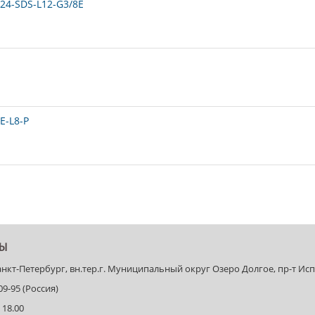
24-SDS-L12-G3/8E
E-L8-P
ТЫ
Санкт-Петербург, вн.тер.г. Муниципальный округ Озеро Долгое, пр-т Испыт
-09-95 (Россия)
 18.00