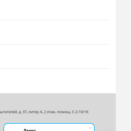
ателей, д. 37, литер А, 2 этаж, помещ. С-2-10/1К
Денис