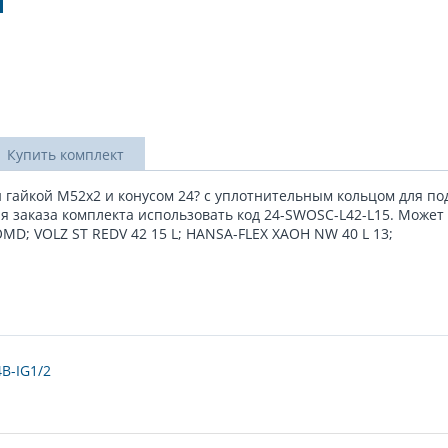
Купить комплект
й гайкой M52x2 и конусом 24? с уплотнительным кольцом для п
ля заказа комплекта использовать код 24-SWOSС-L42-L15. Может
D; VOLZ ST REDV 42 15 L; HANSA-FLEX XAOH NW 40 L 13;
B-IG1/2