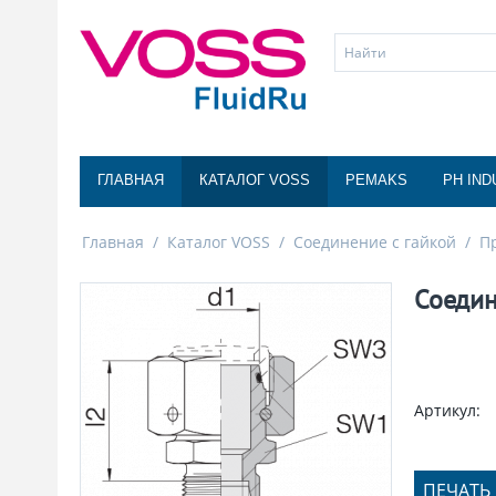
ГЛАВНАЯ
КАТАЛОГ VOSS
PEMAKS
PH IND
Главная
/
Каталог VOSS
/
Соединение с гайкой
/
П
Соедин
Артикул:
ПЕЧАТЬ