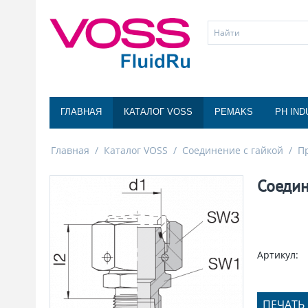
ГЛАВНАЯ
КАТАЛОГ VOSS
PEMAKS
PH IND
Главная
/
Каталог VOSS
/
Соединение с гайкой
/
П
Соедин
Артикул:
ПЕЧАТЬ