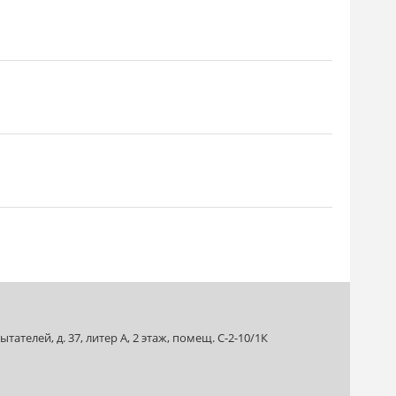
ателей, д. 37, литер А, 2 этаж, помещ. С-2-10/1К