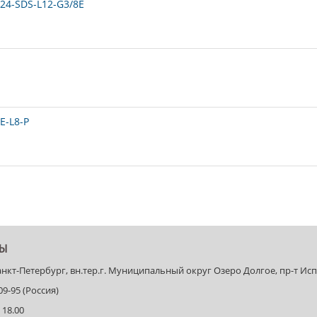
24-SDS-L12-G3/8E
E-L8-P
ТЫ
Санкт-Петербург, вн.тер.г. Муниципальный округ Озеро Долгое, пр-т Испыт
-09-95 (Россия)
 18.00