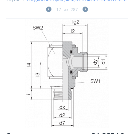
17
из
287