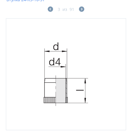
3
из
91