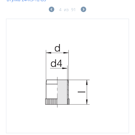
4
из
91