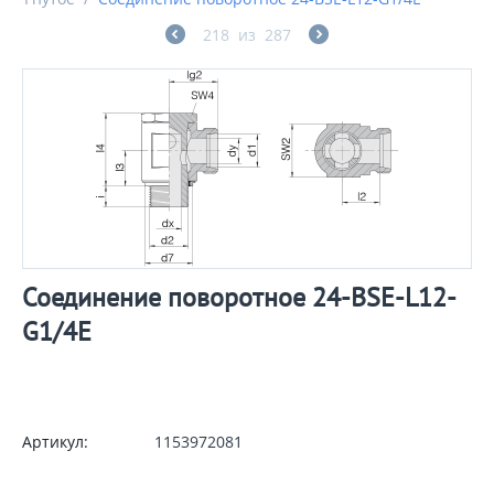
218
из
287
Соединение поворотное 24-BSE-L12-
G1/4E
Артикул:
1153972081